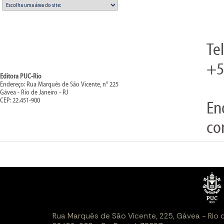
Te
+5
Editora PUC-Rio
Endereço: Rua Marquês de São Vicente, n° 225
Gávea - Rio de Janeiro - RJ
CEP: 22.451-900
En
co