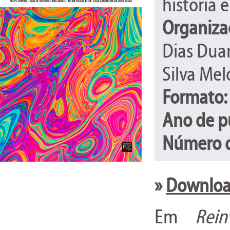
história e
Organiza
Dias Duar
Silva Mel
Formato:
Ano de p
Número d
»
Download
Em
Rei