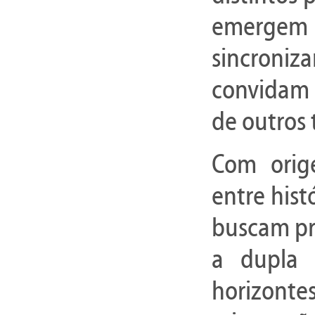
emergem 
sincroni
convidam 
de outros 
Com orig
entre hist
buscam pro
a dupla 
horizon