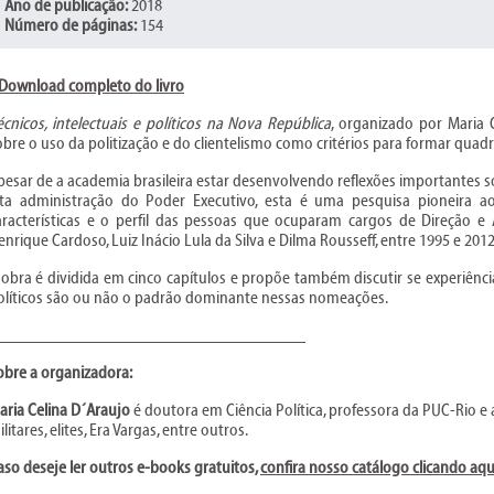
Ano de publicação:
2018
Número de páginas:
154
Download completo do livro
écnicos, intelectuais e políticos na Nova República
, organizado por Maria 
obre o uso da politização e do clientelismo como critérios para formar quadr
pesar de a academia brasileira estar desenvolvendo reflexões importantes so
lta administração do Poder Executivo, esta é uma pesquisa pioneira ao
aracterísticas e o perfil das pessoas que ocuparam cargos de Direção
enrique Cardoso, Luiz Inácio Lula da Silva e Dilma Rousseff, entre 1995 e 2012
 obra é dividida em cinco capítulos e propõe também discutir se experiência 
olíticos são ou não o padrão dominante nessas nomeações.
___________________________________
obre a organizadora:
aria Celina D´Araujo
é doutora em Ciência Política, professora da PUC-Rio e
litares, elites, Era Vargas, entre outros.
aso deseje ler outros e-books gratuitos,
confira nosso catálogo clicando aqu