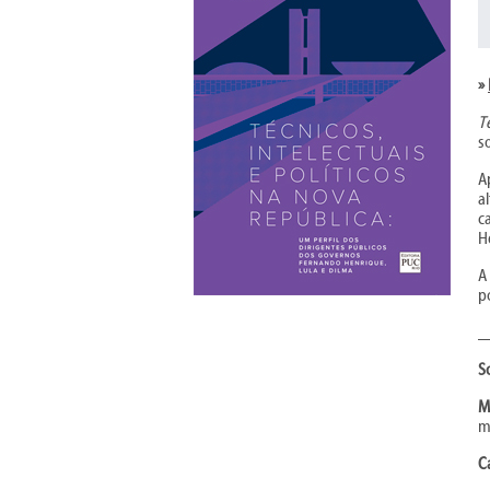
»
T
s
A
a
c
H
A
p
_
S
M
mi
C