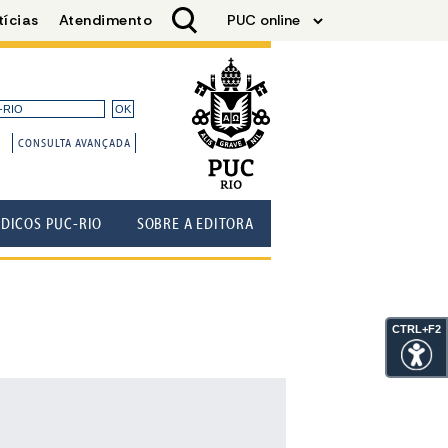
CONSULTA AVANÇADA
ÓDICOS PUC-RIO
SOBRE A EDITORA
CTRL+F2