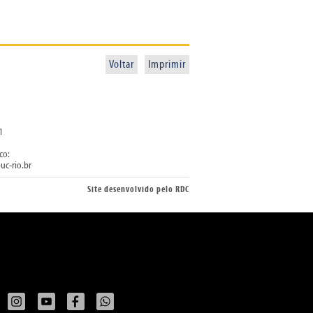
Voltar
Imprimir
1
co:
uc-rio.br
Site desenvolvido pelo
RDC