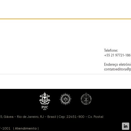
Telefone:
+55 21 97721-186
Endereço eletrôni
contatoeditora@p