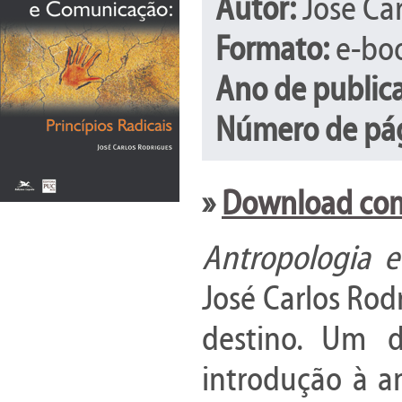
Autor:
José Ca
Formato:
e-boo
Ano de public
Número de pág
»
Download comp
Antropologia e
José Carlos Rod
destino. Um d
introdução à an