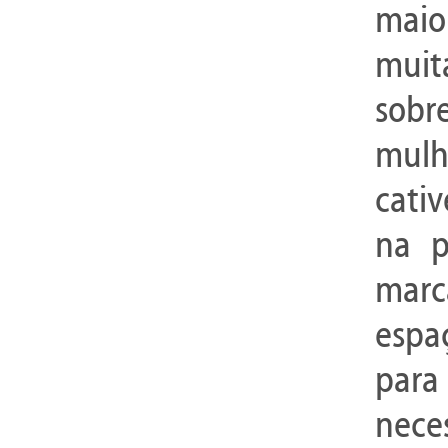
maio
muit
sobr
mulh
cativ
na p
marc
espa
para
nece