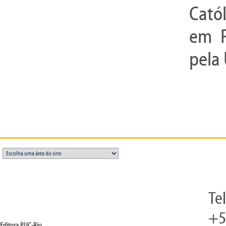
Catól
em P
pela 
Te
+5
Editora PUC-Rio