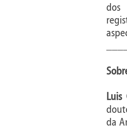
dos
regi
aspec
___
Sobre
Luis
douto
da Ar