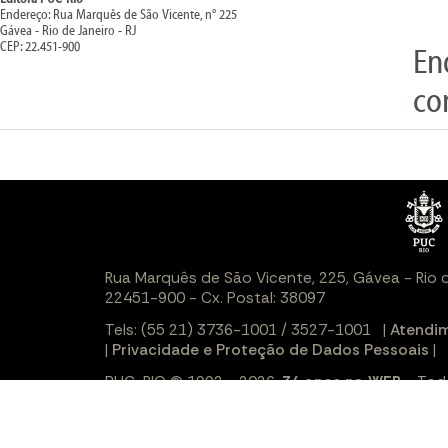
Endereço: Rua Marquês de São Vicente, n° 225
Gávea - Rio de Janeiro - RJ
CEP: 22.451-900
En
co