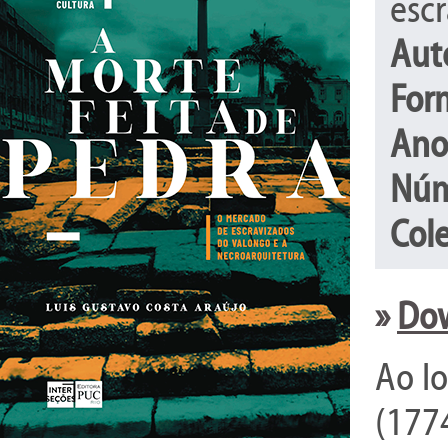
esc
Aut
For
Ano
Núm
Col
»
Dow
Ao l
(177