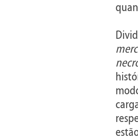
quan
Divi
mer
necr
histó
modo
carg
respe
estã