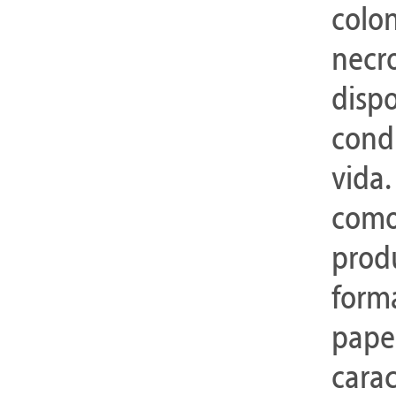
colo
necr
disp
cond
vida
como
prod
form
pape
cara