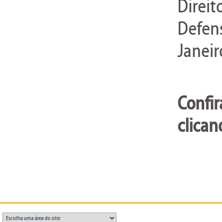
Direit
Defens
Janeir
Confir
clican