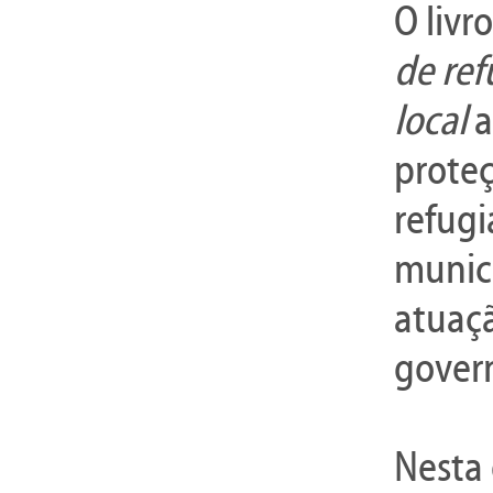
O livr
de ref
local
a
proteç
refugi
municí
atuaç
gover
Nesta 