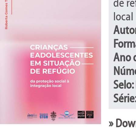
de re
local
Auto
Form
Ano 
Núme
Selo:
Série
»
Down