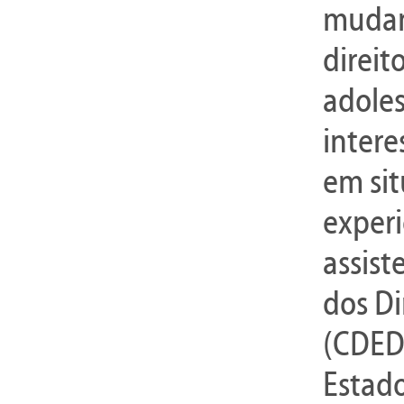
mudan
direit
adoles
intere
em si
experi
assist
dos Di
(CDEDI
Estado