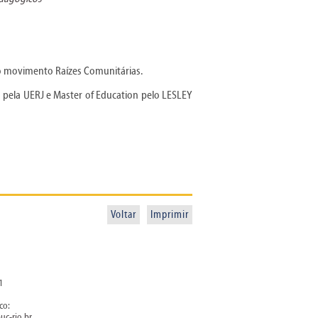
o movimento Raízes Comunitárias.
pela UERJ e Master of Education pelo LESLEY
Voltar
Imprimir
1
co:
uc-rio.br