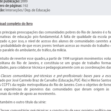
de publicação:
2009
ro de páginas:
192
ção:
Interseções/ Dep. de Educação
oad completo do livro
 principais preocupações das comunidades pobres do Rio de Janeiro é o fut
rnativas de educação pós-fundamental. A falta de qualidade da escola 
zado e, por isso, o nível de acesso dos alunos de comunidades carentes a
A probabilidade de que esses jovens tenham acesso ao mundo do trabalho 
 paralelo do ambulante, do tráfico, da milícia.
ntuito de reverter esse quadro, a partir de 1998 surgiram movimentos volu
litana do Rio de Janeiro, e constituiu-se um grupo de trabalho forma
ades, para colaborar técnica e pedagogicamente com as coordenações das C
o
Classes comunitárias pré-técnicas e pré-profissionais: bases para a es
ado por José Carmelo Braz de Carvalho (Educação, PUC-Rio) e Merise Santos
s CCPT’s da região metropolitana do Rio de Janeiro. Com o objetivo de fornec
 as experiências de pioneiros das comunidades que deram origem às 
ionais da rede de apoio ao movimento.
 também o outro título da série:
Classes comunitárias pré-técnicas: a construção de seus projetos político-p