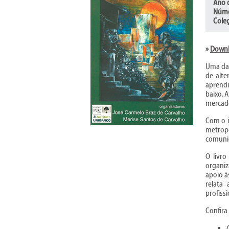
Ano 
Núme
Cole
»
Downl
Uma das
de alte
aprendi
baixo. 
mercado
Com o i
metropo
comunid
O livr
organiz
apoio à
relata
profiss
Confira