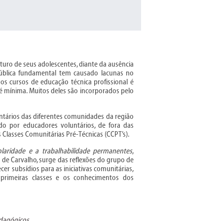
uro de seus adolescentes, diante da ausência
pública fundamental tem causado lacunas no
os cursos de educação técnica profissional é
é mínima. Muitos deles são incorporados pelo
ntários das diferentes comunidades da região
do por educadores voluntários, de fora das
lasses Comunitárias Pré-Técnicas (CCPT’s).
colaridade e a trabalhabilidade permanentes
,
 de Carvalho, surge das reflexões do grupo de
er subsídios para as iniciativas comunitárias,
primeiras classes e os conhecimentos dos
edagógicos