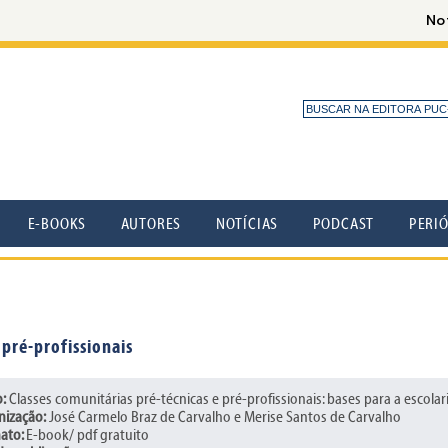
E-BOOKS
AUTORES
NOTÍCIAS
PODCAST
PERI
 pré-profissionais
o:
Classes comunitárias pré-técnicas e pré-profissionais: bases para a escol
nização:
José Carmelo Braz de Carvalho e Merise Santos de Carvalho
ato:
E-book/ pdf gratuito