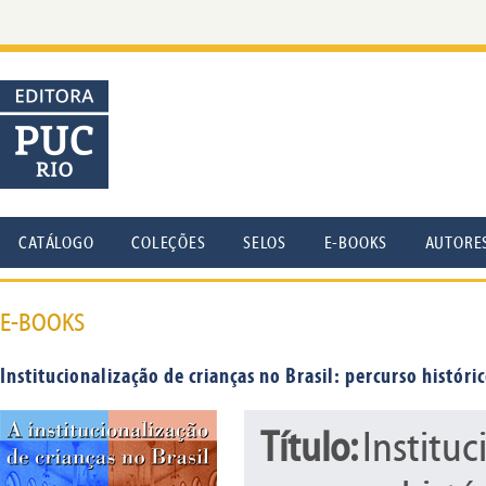
CATÁLOGO
COLEÇÕES
SELOS
E-BOOKS
AUTORE
E-BOOKS
Institucionalização de crianças no Brasil: percurso históri
Título:
Instituc