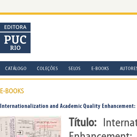
CATÁLOGO
COLEÇÕES
SELOS
E-BOOKS
AUTORE
E-BOOKS
Internationalization and Academic Quality Enhancement: 2
Título:
Intern
Enhancement: