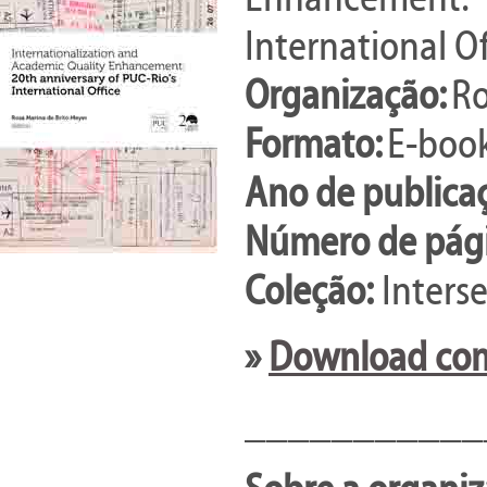
International Of
Organização:
Ro
Formato:
E-book
Ano de publica
Número de pági
Coleção:
Interse
»
Download com
___________