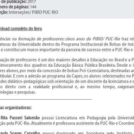
 de publicação:
2017
ero de páginas:
144
eção:
Interseções/ PIBID PUC-RIO
load completo do livro
iências na formação de professores: cinco anos do PIBID/ PUC-Rio
traz re
iaturas da Universidade dentro do Programa Institucional de Bolsas de Ini
 e constitui um marco importante da parceria de sucesso entre a PUC-Rio e
ação de professores é um dos maiores desafios à Educação no Brasil e a 
imoramento dos quadros da Educação Básica Pública Brasileira. Desde o in
es alunos, por meio da concessão de bolsas Pró-Licenciatura, destinadas
tibular. E com a adesão ao programa da Capes, os alunos selecionados no 
ades didático-pedagógicas sob orientação de um docente da licenciatura e 
to direto com a realidade profissional e, ao mesmo tempo, oxigena
logias e pesquisas.
_______________________________________
as organizadoras:
 Rita Passeri Salomão
possui Licenciatura em Pedagogia pela Universi
ão pela PUC-Rio. Atualmente é professora assistente da PUC-Rio e Coorden
aula Soares Carvalho
possui doutorado em Sociologia pelo Instituto d