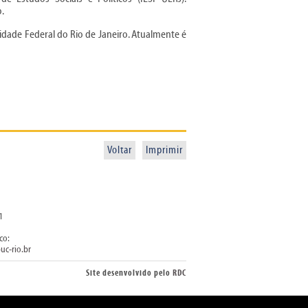
.
dade Federal do Rio de Janeiro. Atualmente é
Voltar
Imprimir
1
co:
uc-rio.br
Site desenvolvido pelo
RDC