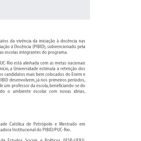
latos da vivência da iniciação à docência nas
ciação à Docência (PIBID), subvencionado pela
 as escolas integrantes do programa.
PUC-Rio está alinhada com as metas nacionais
ício, a Universidade estimula a retenção dos
 aos candidatos mais bem colocados do Enem e
PIBID desenvolvem, já nos primeiros períodos,
de um professor da escola, beneficiando-se do
ndo o ambiente escolar com novas ideias,
dade Católica de Petrópolis e Mestrado em
adora Institucional do PIBID/PUC-Rio.
e Estudos Sociais e Políticos (IESP-UERJ).