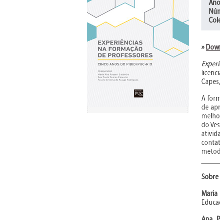
Ano
Núm
Col
»
Down
Exper
licenc
Capes,
A form
de apr
melhor
do Ves
ativid
conta
metodo
____
Sobre 
Maria
Educaç
Ana P