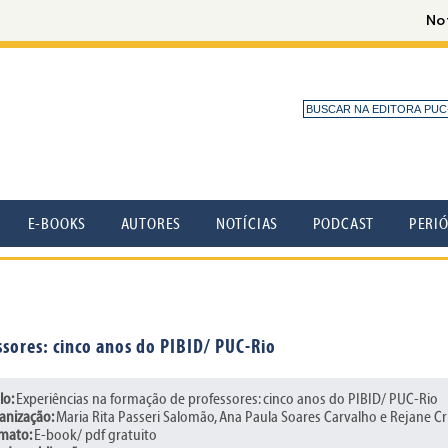
E-BOOKS
AUTORES
NOTÍCIAS
PODCAST
PERI
sores: cinco anos do PIBID/ PUC-Rio
lo:
Experiências na formação de professores: cinco anos do PIBID/ PUC-Rio
anização:
Maria Rita Passeri Salomão, Ana Paula Soares Carvalho e Rejane Cr
mato:
E-book/ pdf gratuito