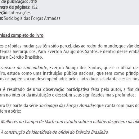
 de publicação:
2018
ero de páginas:
152
eção:
Interseções
e:
Sociologia das Forças Armadas
load completo do livro
s e rápidas mudanças têm sido percebidas ao redor do mundo, que vão de e
temas hierárquicos. Para Everton Araujo dos Santos, é dentro desse emba
ra o Exército Brasileiro.
 carisma do comandante
, Everton Araujo dos Santos, que é o oficial de
eiro, estuda como uma instituição pública nacional, que tem como príncip
os os papéis sociais desempenhados pelos indivíduos se adapta a esses novo
 é resultado de uma observação participativa feita pelo autor, a fim de 
cam no interior da instituição e descobrir seus significados mais profundos.
ivro faz parte da série
Sociologia das Forças Armadas
que conta com mais dois
em a série:
Mulheres no Campo de Marte: um estudo sobre o habitus de gênero na oficia
A construção da identidade do oficial do Exército Brasileiro