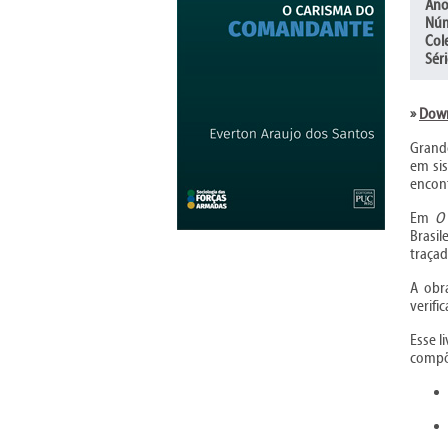
Ano
Núm
Col
Séri
»
Down
Grande
em sis
encont
Em
O
Brasil
traçad
A obra
verifi
Esse l
compõ