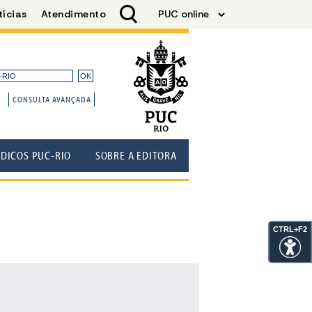
CONSULTA AVANÇADA
ÓDICOS PUC-RIO
SOBRE A EDITORA
CTRL+F2