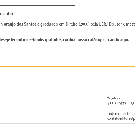
________________________________
o autor:
on Araujo dos Santos
é graduado em Direito (2008) pela UERJ. Doutor e mestr
eseje ler outros e-books gratuitos,
confira nosso catálogo clicando aqui
.
Telefone:
+55 21 97721-186
Endereço eletrôni
contatoeditora@p