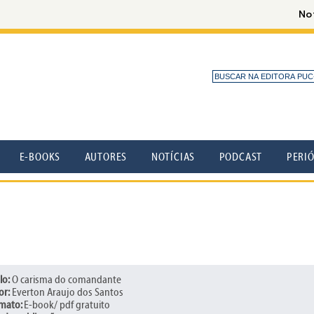
E-BOOKS
AUTORES
NOTÍCIAS
PODCAST
PERI
lo:
O carisma do comandante
or:
Everton Araujo dos Santos
mato:
E-book/ pdf gratuito