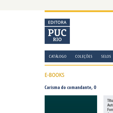
CATÁLOGO
COLEÇÕES
SELOS
E-BOOKS
Carisma do comandante, O
Títu
Aut
For