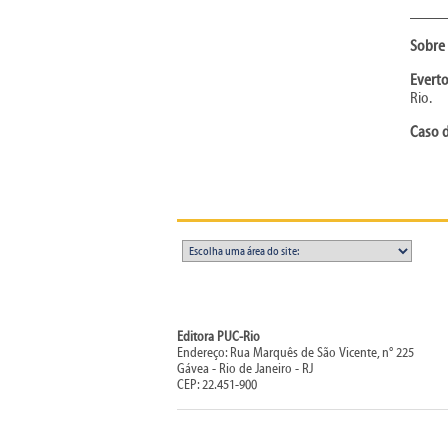
____
Sobre 
Evert
Rio.
Caso d
Editora PUC-Rio
Endereço: Rua Marquês de São Vicente, n° 225
Gávea - Rio de Janeiro - RJ
CEP: 22.451-900