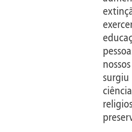
extinç
exerce
educaç
pessoa
nossos 
surgiu
ciênci
relig
preser