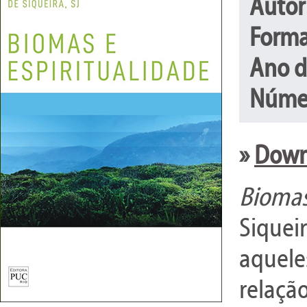
Autor
Forma
Ano d
Númer
»
Downl
Biomas
Siquei
aquel
relaçã