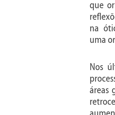
que or
reflexõ
na óti
uma or
Nos úl
proces
áreas 
retroc
aumen