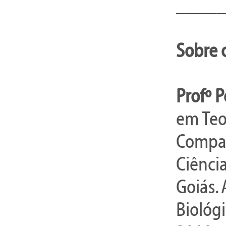
____
Sobre 
Profº P
em Teo
Compan
Ciência
Goiás.
Biológ