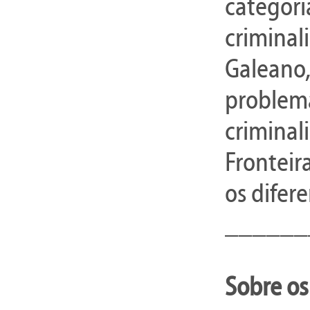
categori
criminal
Galeano, 
problema
criminal
Frontei
os difere
______
Sobre os