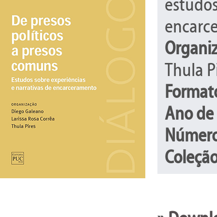
estudos
encarc
Organi
Thula P
Format
Ano de 
Número
Coleção