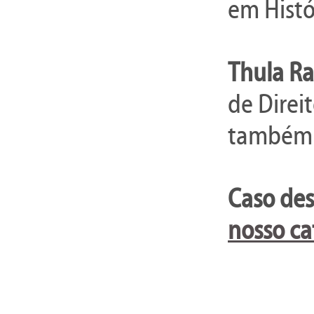
em Histó
Thula Raf
de Direi
também 
Caso des
nosso ca