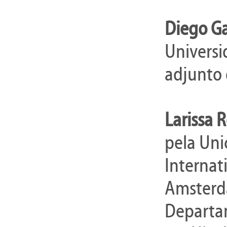
Diego G
Universi
adjunto 
Larissa 
pela Un
Internati
Amsterd
Departam