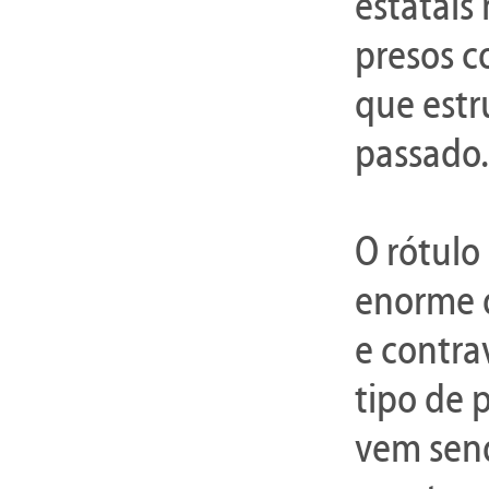
estatais
presos c
que estr
passado.
O rótulo
enorme d
e contra
tipo de p
vem send