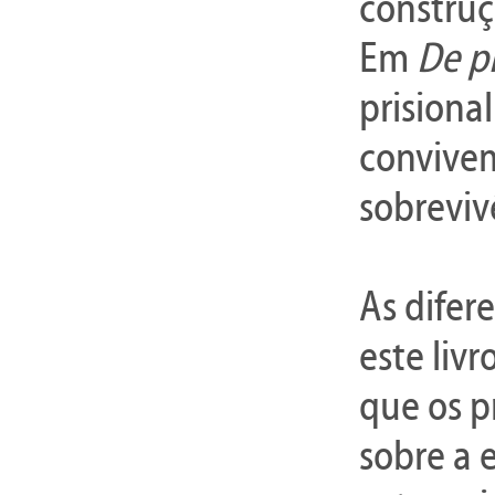
construç
Em
De p
prisiona
convivem
sobreviv
As difer
este liv
que os p
sobre a 