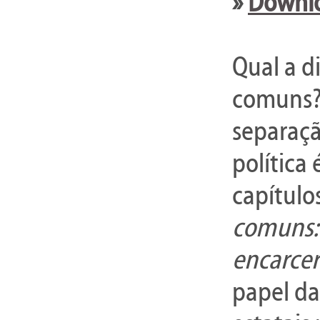
»
Downlo
Qual a d
comuns? 
separaçã
política
capítulo
comuns: 
encarce
papel da