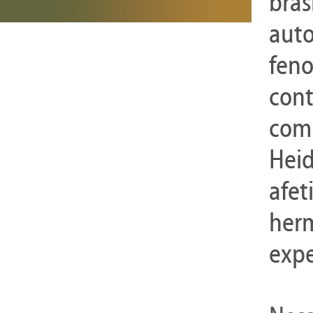
bras
auto
fen
cont
comu
Heid
afet
herm
expe