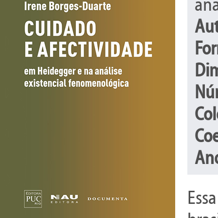
aná
Aut
For
Di
Nú
Col
Coe
Ano
Essa