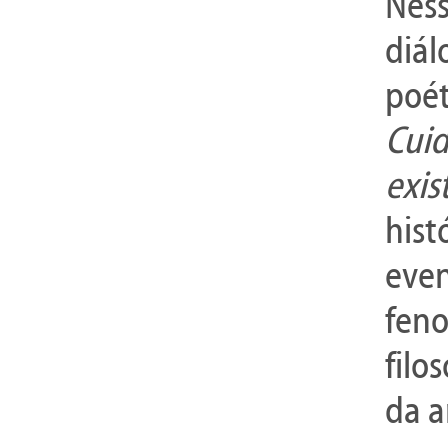
Ness
diál
poét
Cuid
exis
hist
even
feno
filo
da a