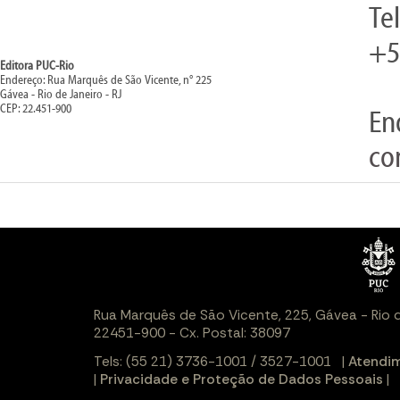
Te
+5
Editora PUC-Rio
Endereço: Rua Marquês de São Vicente, n° 225
Gávea - Rio de Janeiro - RJ
CEP: 22.451-900
En
co