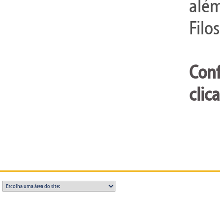
além
Filo
Conf
clic