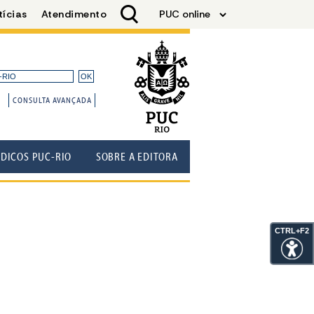
CONSULTA AVANÇADA
ÓDICOS PUC-RIO
SOBRE A EDITORA
CTRL+F2