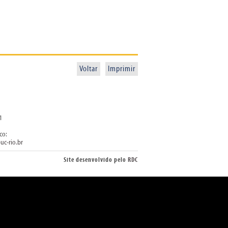
Voltar
Imprimir
1
co:
uc-rio.br
Site desenvolvido pelo
RDC