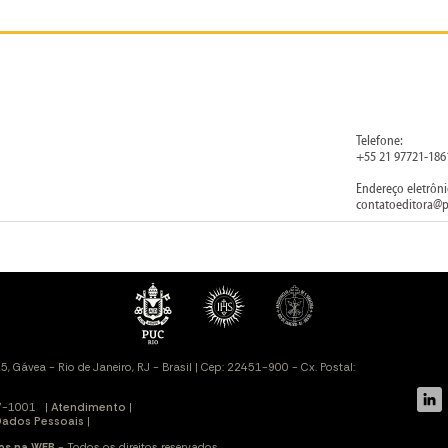
Telefone:
+55 21 97721-186
Endereço eletrôni
contatoeditora@p