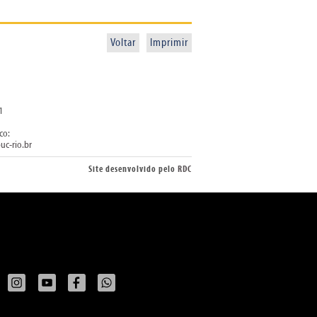
Voltar
Imprimir
1
co:
uc-rio.br
Site desenvolvido pelo
RDC