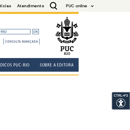
CONSULTA AVANÇADA
ÓDICOS PUC-RIO
SOBRE A EDITORA
CTRL+F2