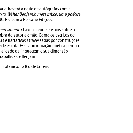
vraria, haverá a noite de autógrafos com a
livro
Walter Benjamin metacrítico: uma poética
C-Rio com a Relicário Edições.
o pensamento
, Lavelle reúne ensaios sobre a
a obra do autor alemão. Como os escritos de
s e narrativas atravessadas por construções
 de escrita. Essa aproximação poética permite
ialidade da linguagem e sua dimensão
trabalhos de Benjamin.
im Botânico, no Rio de Janeiro.