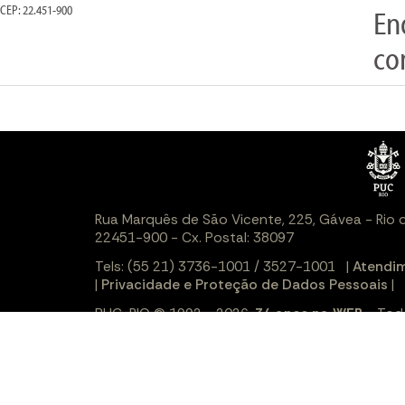
CEP: 22.451-900
En
co