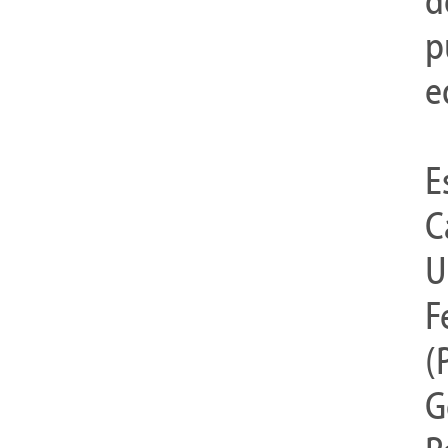
d
p
e
E
C
U
F
(
G