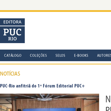
CATÁLOGO
COLEÇÕES
SELOS
E-BOOKS
AUTORE
NOTÍCIAS
PUC-Rio anfitriã do 1º Fórum Editorial PUC+
N
P