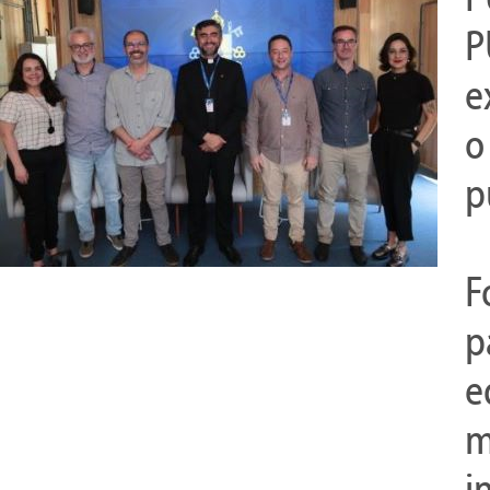
P
e
o
p
F
p
e
m
i