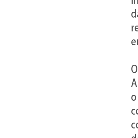
d
r
e
O
A
o
c
c