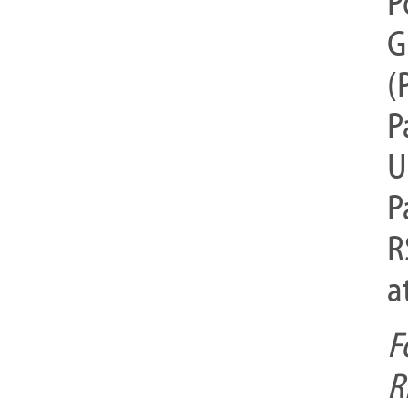
P
G
(
P
U
P
R
a
F
R