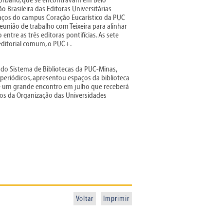
 Urbano, que se encontravam em Belo
o Brasileira das Editoras Universitárias
paços do campus Coração Eucarístico da PUC
eunião de trabalho com Teixeira para alinhar
ntre as três editoras pontifícias. As sete
editorial comum, o PUC+.
 do Sistema de Bibliotecas da PUC-Minas,
 periódicos, apresentou espaços da biblioteca
de um grande encontro em julho que receberá
ros da Organização das Universidades
Voltar
Imprimir