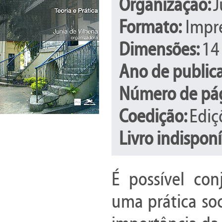
Organização:
J
Formato:
Impr
Dimensões:
14
Ano de public
Número de pá
Coedição:
Ediç
Livro indispon
É possível co
uma prática soci