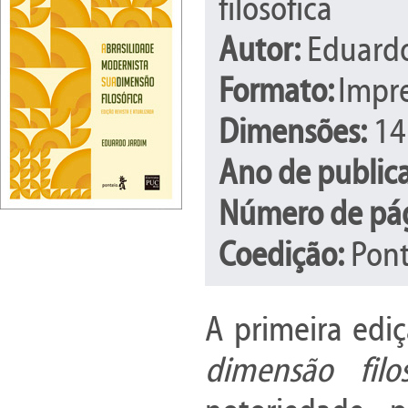
filosófica
Autor:
Eduardo
Formato:
Impr
Dimensões:
14
Ano de public
Número de pág
Coedição:
Pont
A primeira edi
dimensão filos