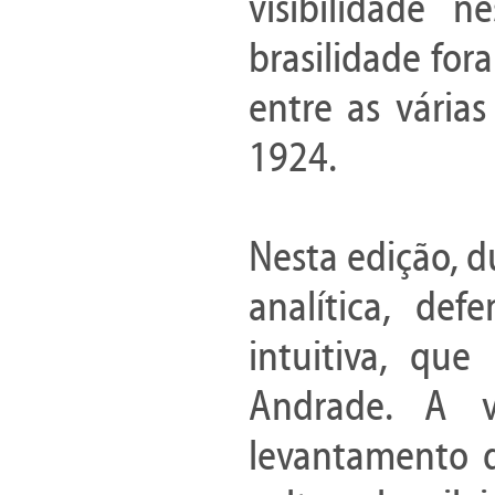
visibilidade 
brasilidade fo
entre as vária
1924.
Nesta edição, d
analítica, de
intuitiva, qu
Andrade. A v
levantamento d