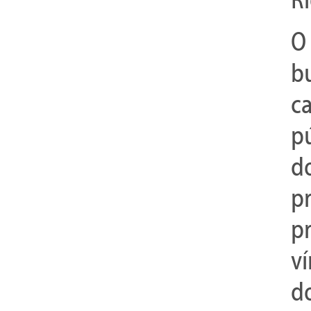
O
b
c
p
d
p
p
v
d