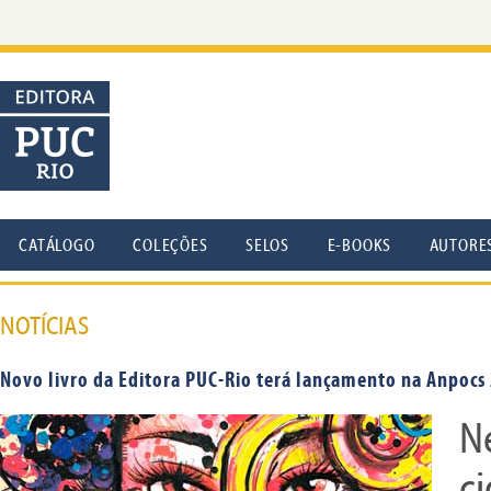
CATÁLOGO
COLEÇÕES
SELOS
E-BOOKS
AUTORE
NOTÍCIAS
Novo livro da Editora PUC-Rio terá lançamento na Anpocs
N
c