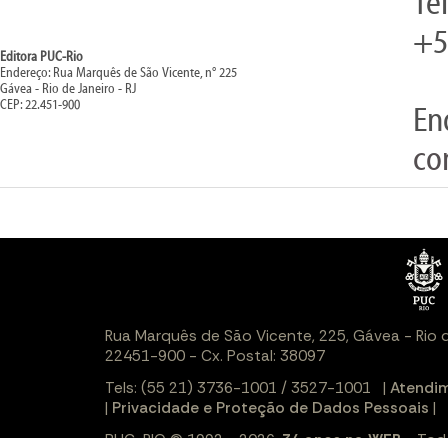
Te
+5
Editora PUC-Rio
Endereço: Rua Marquês de São Vicente, n° 225
Gávea - Rio de Janeiro - RJ
CEP: 22.451-900
En
co