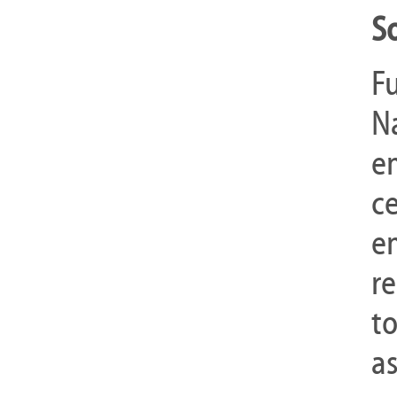
S
F
N
e
c
e
r
t
a