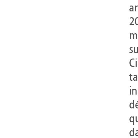
a
2
m
su
C
t
i
d
q
da