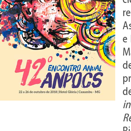
r
A
e 
M
d
p
d
i
R
Ri