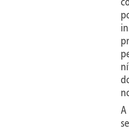
co
p
i
p
p
n
d
no
A
se