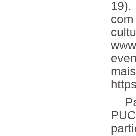
19).
com 
cul
www.
even
ma
https
P
PUC
part