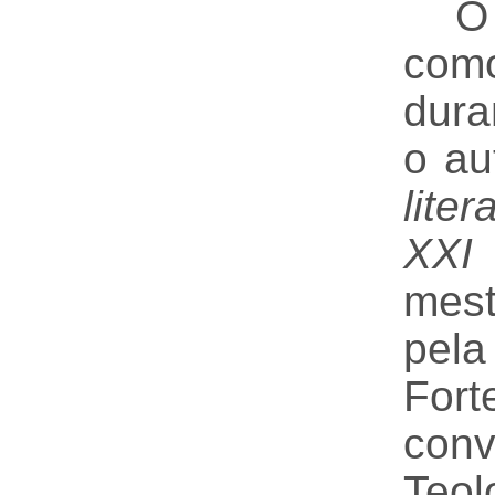
O
com
dura
o au
lite
XX
mes
pel
Fort
conv
Teo