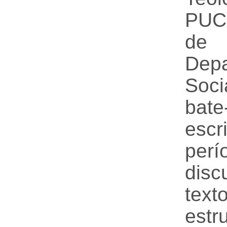
PUC-
de 
Dep
Soci
bat
escr
per
dis
tex
estr