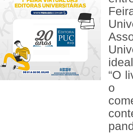
Fei
Univ
Asso
Univ
idea
“O l
o o
com
con
pand