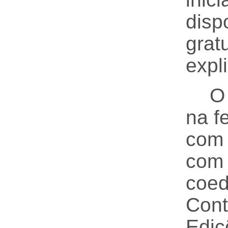
di
gra
expl
O
na fe
com 
co
coed
Con
Edi