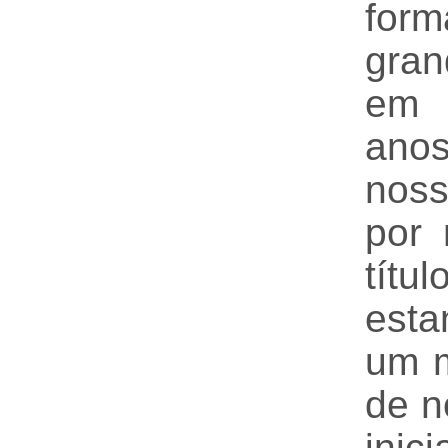
for
gra
em 
ano
noss
por
títu
esta
um m
de n
inic