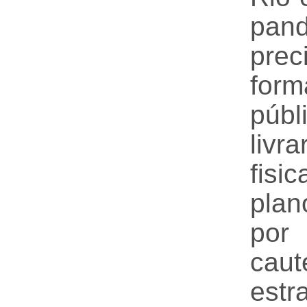
pand
prec
for
públ
liv
fis
plan
por
caut
estr