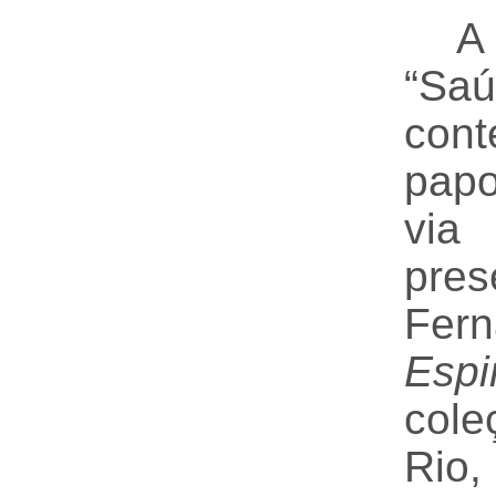
“Sa
con
papo
via
pres
Fern
Espi
cole
Rio