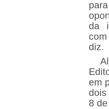
par
opor
da i
com 
diz.
A
Edit
em p
dois
8 de