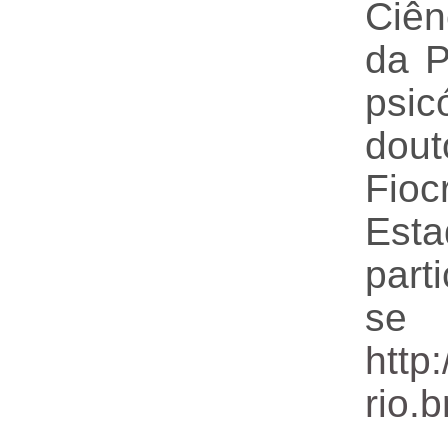
Ciên
da P
psi
dou
Fioc
Est
part
se 
http
rio.