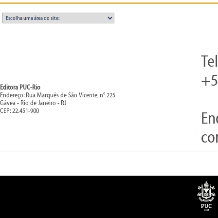
Te
+5
Editora PUC-Rio
Endereço: Rua Marquês de São Vicente, n° 225
Gávea - Rio de Janeiro - RJ
CEP: 22.451-900
En
co