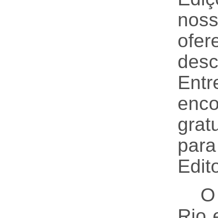
nos
ofe
desc
Ent
enc
grat
par
Edit
O
Rio 