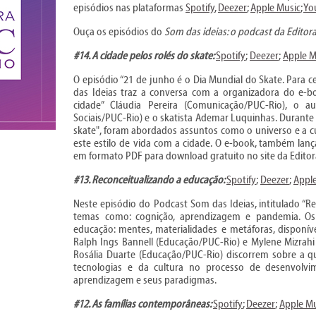
episódios nas plataformas
Spotify
,
Deezer
;
Apple Music
;
Yo
Ouça os episódios do
Som das ideias: o podcast da Editor
#14. A cidade pelos rolés do skate:
Spotify
;
Deezer
;
Apple M
O episódio “21 de junho é o Dia Mundial do Skate. Para c
das Ideias traz a conversa com a organizadora do e-boo
cidade” Cláudia Pereira (Comunicação/PUC-Rio), o a
Sociais/PUC-Rio) e o skatista Ademar Luquinhas. Durante o
skate", foram abordados assuntos como o universo e a cu
este estilo de vida com a cidade. O e-book, também lanç
em formato PDF para download gratuito no site da Editor
#13. Reconceitualizando a educação:
Spotify
;
Deezer
;
Appl
Neste episódio do Podcast Som das Ideias, intitulado “R
temas como: cognição, aprendizagem e pandemia. O
educação: mentes, materialidades e metáforas, disponív
Ralph Ings Bannell (Educação/PUC-Rio) e Mylene Mizrahi
Rosália Duarte (Educação/PUC-Rio) discorrem sobre a q
tecnologias e da cultura no processo de desenvolvi
aprendizagem e seus paradigmas.
#12. As famílias contemporâneas:
Spotify
;
Deezer
;
Apple Mu