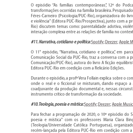
O episódio “As famílias contemporâneas”, 12º do Podc
transformações ocorridas na família brasileira. Pesquisad
Féres-Carneiro (Psicologia/PUC-Rio), organizadora do livro 
e violência” (Editora PUC-Rio/Prospectiva), junto com a p
Rio) discutem temas como: parentalidade adotiva, violên
interação complexa entre as relações de família no context
#11. Narrativa, cotidiano e política:
Spotify
;
Deezer
;
Apple M
O 11° episódio, “Narrativa, cotidiano e política”, em 
Comunicação Social da PUC-Rio, traz a conversa com a pro
Comunicação/PUC-Rio), autora do livro A ficção equilibrista
Editora PUC-Rio em coedição com a Relicário Edições.
Durante o episódio, a profª Vera Follain explica sobre o c
onde o real e o ficcional se misturam, dando espaço 
coadjuvante da produção documental e, nessas circunst
instrumento crítico de transformação da sociedade.
#10. Teologia, poesia e mística:
Spotify
;
Deezer
;
Apple Music
Para fechar a programação de 2020, o 10º episódio do S
poesia e mística" com os professores Maria Clara Bing
(Teologia/Universidade Católica Portuguesa), organizad
recém-lançada pela Editora PUC-Rio em coedição com 