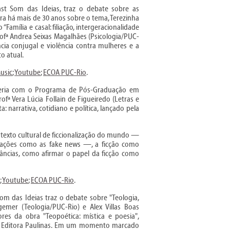
ast Som das Ideias, traz o debate sobre as
ora há mais de 30 anos sobre o tema, Terezinha
“Família e casal: filiação, intergeracionalidade
rofª Andrea Seixas Magalhães (Psicologia/PUC-
cia conjugal e violência contra mulheres e a
o atual.
usic
;
Youtube
;
ECOA PUC-Rio
.
parceria com o Programa de Pós-Graduação em
fª Vera Lúcia Follain de Figueiredo (Letras e
: narrativa, cotidiano e política, lançado pela
ontexto cultural de ficcionalização do mundo —
a ações como as fake news —, a ficção como
âncias, como afirmar o papel da ficção como
;
Youtube
;
ECOA PUC-Rio
.
om das Ideias traz o debate sobre "Teologia,
emer (Teologia/PUC-Rio) e Alex Villas Boas
ores da obra "Teopoética: mística e poesia",
a Editora Paulinas. Em um momento marcado