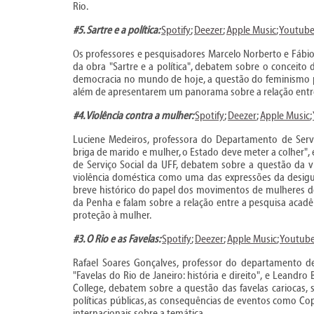
Rio.
#5. Sartre e a política:
Spotify
;
Deezer
;
Apple Music
;
Youtub
Os professores e pesquisadores Marcelo Norberto e Fábio
da obra "Sartre e a política", debatem sobre o conceito d
democracia no mundo de hoje, a questão do feminismo pa
além de apresentarem um panorama sobre a relação entre S
#4. Violência contra a mulher:
Spotify
;
Deezer
;
Apple Music
;
Luciene Medeiros, professora do Departamento de Servi
briga de marido e mulher, o Estado deve meter a colher", 
de Serviço Social da UFF, debatem sobre a questão da vi
violência doméstica como uma das expressões da desigu
breve histórico do papel dos movimentos de mulheres d
da Penha e falam sobre a relação entre a pesquisa acadê
proteção à mulher.
#3. O Rio e as Favelas:
Spotify
;
Deezer
;
Apple Music
;
Youtub
Rafael Soares Gonçalves, professor do departamento de
"Favelas do Rio de Janeiro: história e direito", e Leandr
College, debatem sobre a questão das favelas cariocas, s
políticas públicas, as consequências de eventos como C
internacionais sobre a temática.