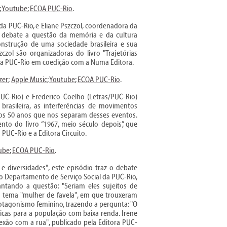
;
Youtube
;
ECOA PUC-Rio
.
a PUC-Rio, e Eliane Pszczol, coordenadora da
 debate a questão da memória e da cultura
onstrução de uma sociedade brasileira e sua
czol são organizadoras do livro "Trajetórias
itora PUC-Rio em coedição com a Numa Editora.
zer
;
Apple Music
;
Youtube
;
ECOA PUC-Rio
.
PUC-Rio) e Frederico Coelho (Letras/PUC-Rio)
rasileira, as interferências de movimentos
re os 50 anos que nos separam desses eventos.
to do livro “1967, meio século depois”, que
PUC-Rio e a Editora Circuito.
ube
;
ECOA PUC-Rio
.
 diversidades", este episódio traz o debate
 do Departamento de Serviço Social da PUC-Rio,
antando a questão: "Seriam eles sujeitos de
i o tema "mulher de favela", em que trouxeram
rotagonismo feminino, trazendo a pergunta: "O
licas para a população com baixa renda. Irene
nexão com a rua", publicado pela Editora PUC-