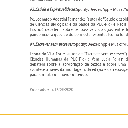
#2. Saúde e Espiritualidade:
Spotify
;
Deezer
;
Apple Music
;
Y
Pe. Leonardo Agostini Fernandes (autor de "Saúde e espiri
de Ciências Biológicas e da Saúde da PUC-Rio) e Nádia
Fiocruz) debatem sobre os possíveis diálogos entre f
pandemia, e a questão do bem-estar espiritual como fund
#1. Escrever sem escrever:
Spotify
;
Deezer
;
Apple Music
;
Yo
Leonardo Villa-Forte (autor de "Escrever sem escrever")
Ciências Humanas da PUC-Rio) e Vera Lúcia Follain d
debatem sobre a apropriação de textos e sobre uma n
acontece através da montagem, da edição e da reposiçã
para formular um novo conteúdo.
Publicado em: 12/08/2020