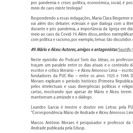
por pandemia e crises política, econoômica, social, é poss
meio do caos existe teologia?
Respondendo a essas indagações, Maria Clara Bingemer e A
vai além dos debates eclesiais e que dialoga com a lit
durante e pós pandemia, a importância da Igreja em diá
meio ao caos da Covid-19. Além disso, ambos exemplificam 
com política e racismo, por exemplo, temas tão discutidos
#9. Mário e Alceu: Autores, amigos e antagonistas:
Spotify
;
Neste episódio do Podcast Som das Ideias, os professo
traçam um paralelo entre os dias atuais e o conteúdo d
escritor e crítico literário – e Alceu Amoroso Lima – escritor
fundadores da PUC-Rio – entre os anos 1925 e 1944. D
Moraes explicam o período histórico (Primeira Republic
pelos intelectuais e suas divergências políticas e re
cartas, mostrando que apesar de Mário e Alceu tere
mantiveram a amizade e o diálogo.
Leandro Garcia é mestre e doutor em Letras pela PU
"Correspondência Mário de Andrade e Alceu Amoroso Lima
Marcos Antônio Moraes é pesquisador e professor da 
Andrade publicada pela Edusp.