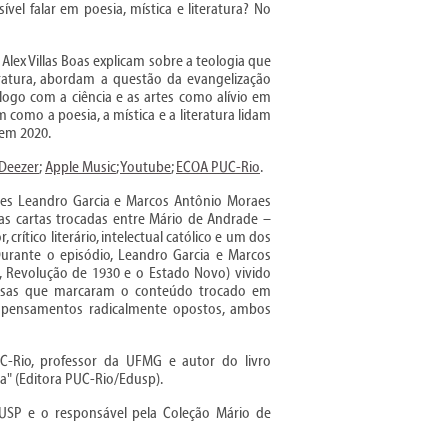
ível falar em poesia, mística e literatura? No
lex Villas Boas explicam sobre a teologia que
eratura, abordam a questão da evangelização
logo com a ciência e as artes como alívio em
como a poesia, a mística e a literatura lidam
 em 2020.
Deezer
;
Apple Music
;
Youtube
;
ECOA PUC-Rio
.
res Leandro Garcia e Marcos Antônio Moraes
as cartas trocadas entre Mário de Andrade –
, crítico literário, intelectual católico e um dos
urante o episódio, Leandro Garcia e Marcos
a, Revolução de 1930 e o Estado Novo) vivido
ligiosas que marcaram o conteúdo trocado em
m pensamentos radicalmente opostos, ambos
C-Rio, professor da UFMG e autor do livro
" (Editora PUC-Rio/Edusp).
USP e o responsável pela Coleção Mário de