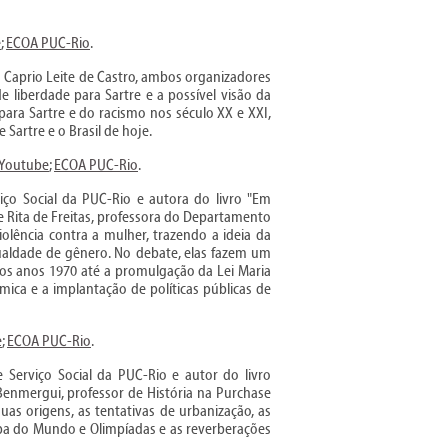
e
;
ECOA PUC-Rio
.
 Caprio Leite de Castro, ambos organizadores
e liberdade para Sartre e a possível visão da
ra Sartre e do racismo nos século XX e XXI,
artre e o Brasil de hoje.
Youtube
;
ECOA PUC-Rio
.
ço Social da PUC-Rio e autora do livro "Em
e Rita de Freitas, professora do Departamento
olência contra a mulher, trazendo a ideia da
aldade de gênero. No debate, elas fazem um
os anos 1970 até a promulgação da Lei Maria
mica e a implantação de políticas públicas de
e
;
ECOA PUC-Rio
.
 Serviço Social da PUC-Rio e autor do livro
o Benmergui, professor de História na Purchase
uas origens, as tentativas de urbanização, as
opa do Mundo e Olimpíadas e as reverberações