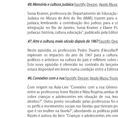
#8. Memória e cultura judaica:
Spotify
;
Deezer
;
Apple Music
Sonia Kramer, professora do Departamento de Educação d
Judaica no Museu de Arte do Rio (MAR), trazem para o
judaica, lembrando a contribuição dos judeus para a c
integração no Rio de Janeiro. Sonia Kramer e Eliane Psz
judaicas: história, cultura, educação", publicado pela Ed
#7. Arte e cultura, meio século depois de 1967:
Spotify
;
Dee
Neste episódio, os professores Pedro Duarte (Filosofia/
exploram os impactos do ano de 1967 para a cultura b
políticos e artísticos na cultura do país e refletem sob
Este novo episódio é oferecido no contexto do lançamen
estará disponível em breve numa coedição entre a Editora 
#6. Conexões com a rua:
Spotify
;
Deezer
;
Apple Music
;
Yout
Com origem na Aula-Live "Conexões com a rua: Gênero e
entre as professoras Irene Rizzini e Nilza Rogéria, ambas
sobre crianças e adolescentes em situação de rua, lev
direitos?". Outro ponto ressaltado pelas professoras fo
os perfis e movimentos sociais nas favelas que tiveram p
que é ser mulher na favela?", abordando as políticas púb
Rizzini é autora do livro "Crianças e adolescentes em co