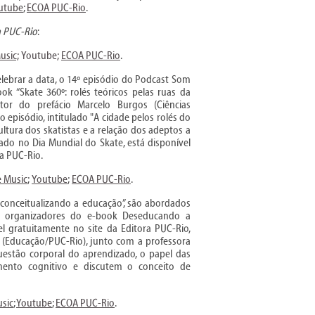
utube
;
ECOA PUC-Rio
.
a PUC-Rio
:
usic;
Youtube;
ECOA PUC-Rio
.
elebrar a data, o 14º episódio do Podcast Som
k “Skate 360º: rolés teóricos pelas ruas da
utor do prefácio Marcelo Burgos (Ciências
 episódio, intitulado "A cidade pelos rolés do
ltura dos skatistas e a relação dos adeptos a
ado no Dia Mundial do Skate, está disponível
a PUC-Rio.
e Music
;
Youtube
;
ECOA PUC-Rio
.
econceitualizando a educação”, são abordados
s organizadores do e-book Deseducando a
el gratuitamente no site da Editora PUC-Rio,
 (Educação/PUC-Rio), junto com a professora
uestão corporal do aprendizado, o papel das
mento cognitivo e discutem o conceito de
sic
;
Youtube
;
ECOA PUC-Rio
.