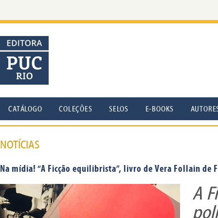
CATÁLOGO
COLEÇÕES
SELOS
E-BOOKS
AUTORE
NOTÍCIAS
Na mídia! “A Ficção equilibrista”, livro de Vera Follain d
A Fi
polí