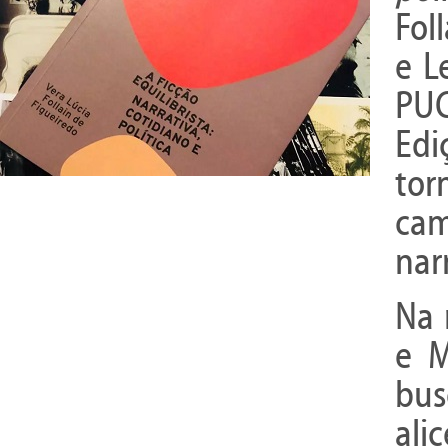
Fol
e L
PUC
Edi
tor
cam
narr
Na 
e M
bus
al