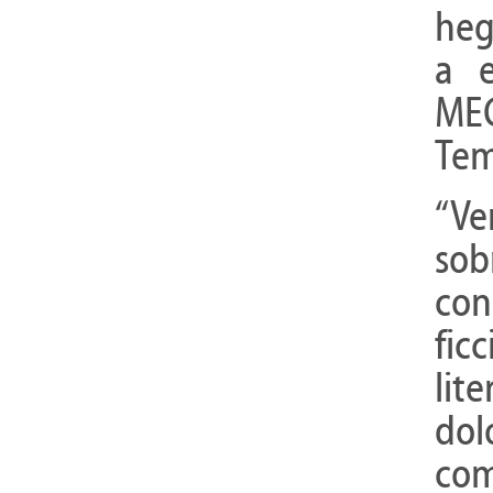
heg
a e
MEG
Tem
“Ve
so
co
fic
lit
do
co