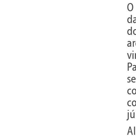
O
d
d
a
vi
P
s
c
c
jú
A