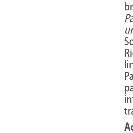
br
P
u
S
R
l
P
pa
i
tr
Ac