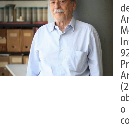
d
A
M
I
9
P
A
(
ob
o
c