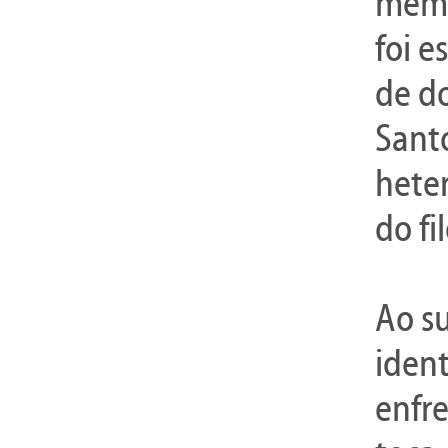
memór
foi e
de d
Sant
hete
do fi
Ao su
ident
enfre