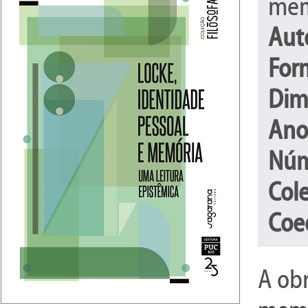
mem
Aut
For
Dim
Ano
Núm
Col
Coe
A obr