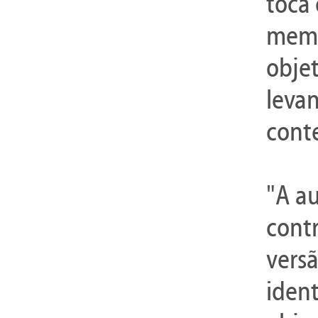
toca
memó
obje
levan
cont
"A au
cont
versã
iden