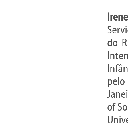
Irene
Servi
do R
Inte
Infâ
pelo 
Janei
of So
Univ