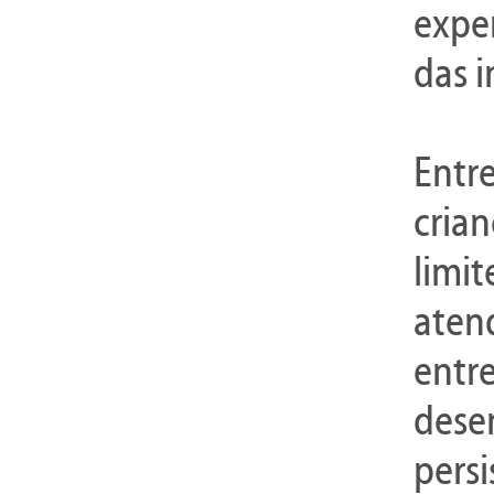
exper
das i
Entre
cria
limit
atend
entr
dese
pers