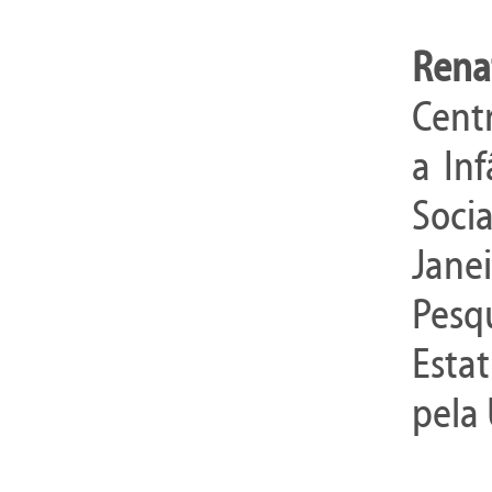
Rena
Cent
a In
Soci
Jane
Pesqu
Estat
pela 