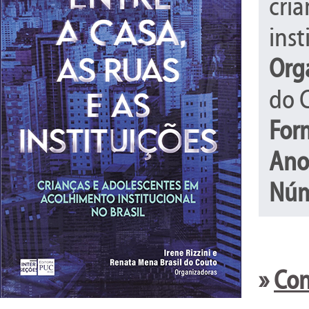
cri
inst
Org
do 
For
Ano
Núm
»
Con