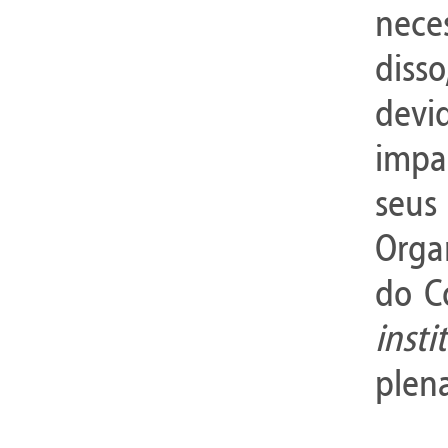
nece
disso
devi
impac
seus
Orga
do C
insti
plena