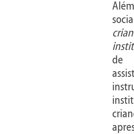
Além 
socia
cri
insti
de 
assi
inst
inst
cria
apre