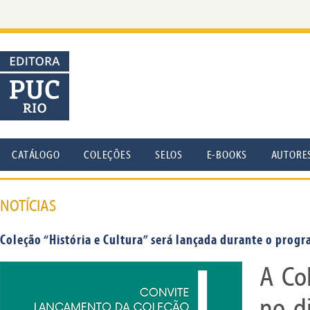
CATÁLOGO
COLEÇÕES
SELOS
E-BOOKS
AUTORE
NOTÍCIAS
Coleção “História e Cultura” será lançada durante o progr
A Col
no d