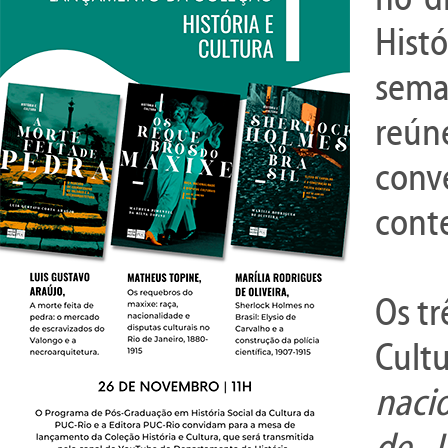
Hist
sema
reún
conv
cont
Os tr
Cult
naci
de J