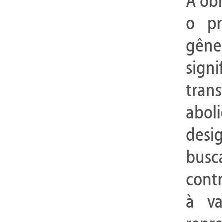
A ob
o pr
gêne
sign
tran
abo
desi
bus
cont
à va