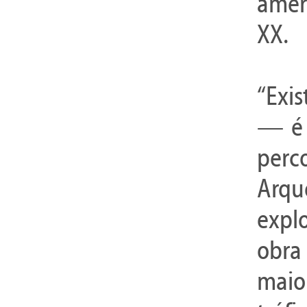
amer
XX.
“Exi
— é 
per
Arq
expl
obra
maio