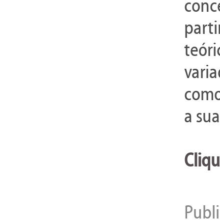
conc
part
teór
vari
como
a su
Cliqu
Publ