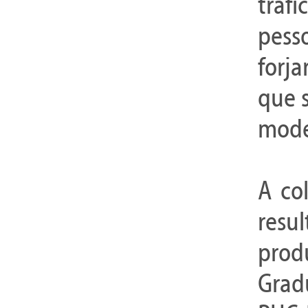
tráf
pesso
forja
que 
mode
A co
resu
prod
Grad