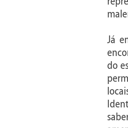
repr
male
Já 
enco
do es
permi
loca
Iden
sabe