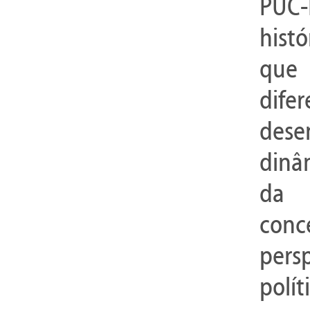
PUC-
histó
que
dife
dese
dinâ
da 
con
persp
polí