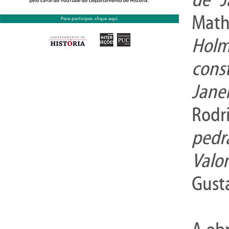
Math
Holm
cons
Jane
Rodr
pedr
Valo
Gust