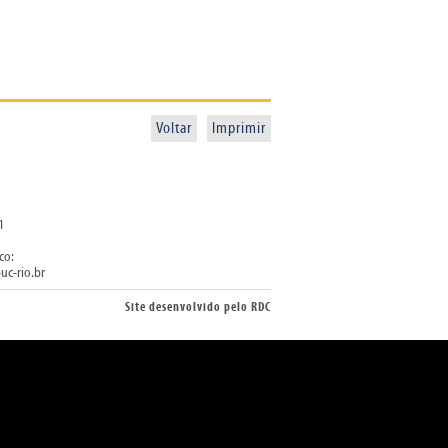
Voltar
Imprimir
1
co:
uc-rio.br
Site desenvolvido pelo
RDC