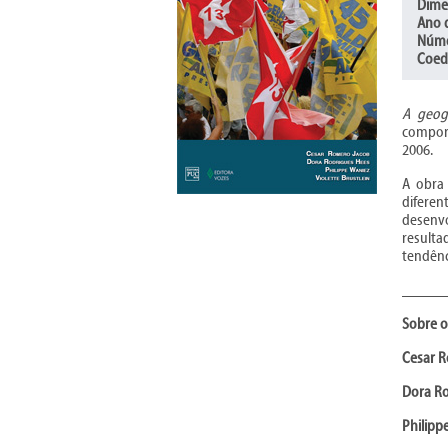
Dime
Ano 
Núme
Coed
A geogr
comport
2006.
A obra 
diferen
desenvo
resulta
tendênci
_____
Sobre o
Cesar 
Dora R
Philipp