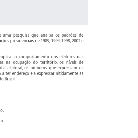
e uma pesquisa que analisa os padrões de
ões presidenciais de 1989, 1994, 1998, 2002 e
explicar o comportamento dos eleitores nas
es na ocupação do território, os níveis de
afia eleitoral, os números que expressam os
 a ter endereço e a expressar nitidamente as
o Brasil.
ro.
ro.