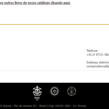
 os outros livros do nosso catálogo clicando aqui.
Telefone:
+55 21 97721-186
Endereço eletrôni
contatoeditora@p