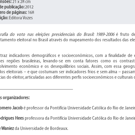
nsões:
21 x 28 cm
de publicação:
2012
ro de páginas:
168
ição:
Editora Vozes
afia do voto nas eleições presidenciais do Brasil: 1989-2006
é fruto d
amento eleitoral no Brasil através do mapeamento dos resultados das eleiç
traz indicadores demográficos e socioeconômicos, com a finalidade de 
tes regiões brasileiras, levando-se em conta fatores como os contrast
lvimento econômico e os desequilíbrios sociais. Assim, com essa geogr
dos eleitorais – e que costumam ser indicadores frios e sem alma – passam
as do eleitor, articuladas aos diferentes perfis socioeconômicos e culturais d
_______________________________
s organizadores:
Romero Jacob
é professor da Pontifícia Universidade Católica do Rio de Janei
odrigues Hees
professora da Pontifícia Universidade Católica do Rio de Janei
e Waniez
da Universidade de Bordeaux.