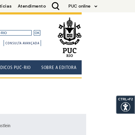
CONSULTA AVANÇADA
ÓDICOS PUC-RIO
SOBRE A EDITORA
CTRL+F2
stlein