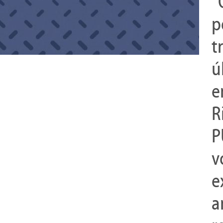
"
p
t
ú
e
R
P
v
e
a