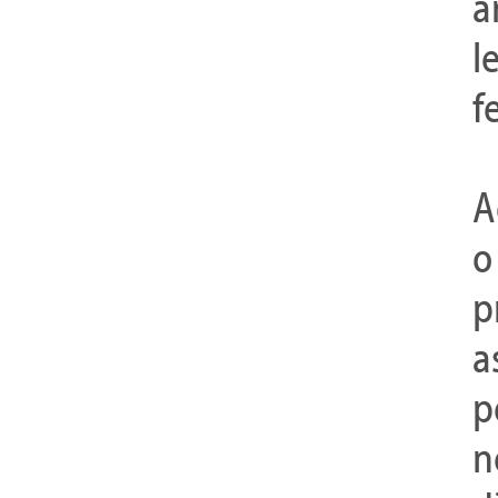
a
l
f
A
o
p
a
p
n