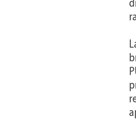
d
r
L
b
P
p
r
a