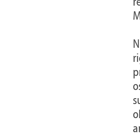
r
M
N
r
p
o
s
o
a