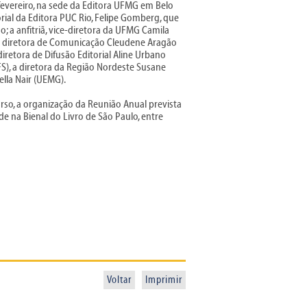
 fevereiro, na sede da Editora UFMG em Belo
orial da Editora PUC Rio, Felipe Gomberg, que
; a anfitriã, vice-diretora da UFMG Camila
; a diretora de Comunicação Cleudene Aragão
diretora de Difusão Editorial Aline Urbano
FS), a diretora da Região Nordeste Susane
ella Nair (UEMG).
rso, a organização da Reunião Anual prevista
e na Bienal do Livro de São Paulo, entre
Voltar
Imprimir