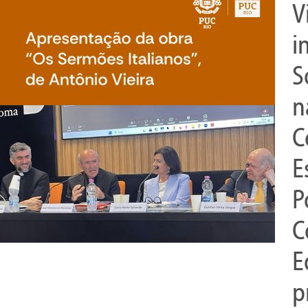
V
i
S
n
C
E
P
C
E
p