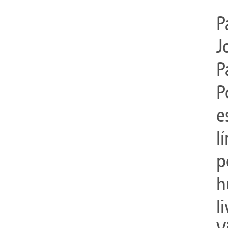
P
J
P
P
e
l
p
h
l