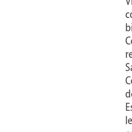
V
c
b
C
r
S
C
d
E
l