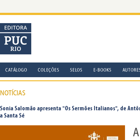
CATÁLOGO
COLEÇÕES
SELOS
E-BOOKS
AUTORE
NOTÍCIAS
Sonia Salomão apresenta "Os Sermões Italianos", de Antôni
a Santa Sé
A