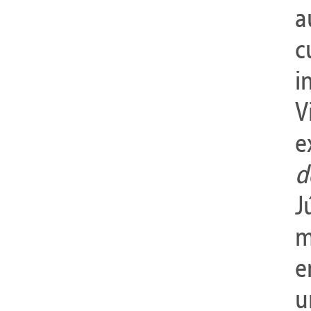
a
c
i
V
e
d
J
m
e
u