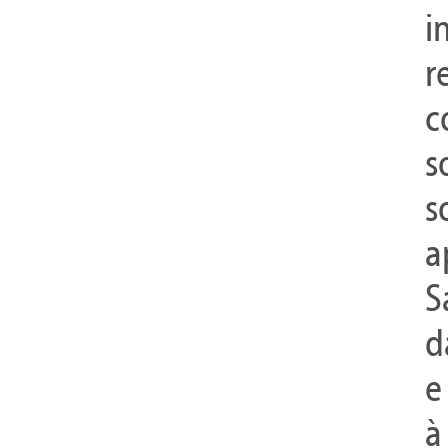
i
r
c
s
s
a
S
d
e
à