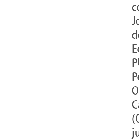
c
J
d
E
P
P
O
C
(
j