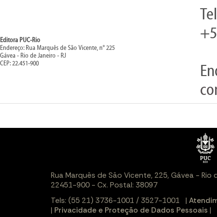
Te
+5
Editora PUC-Rio
Endereço: Rua Marquês de São Vicente, n° 225
Gávea - Rio de Janeiro - RJ
CEP: 22.451-900
En
co