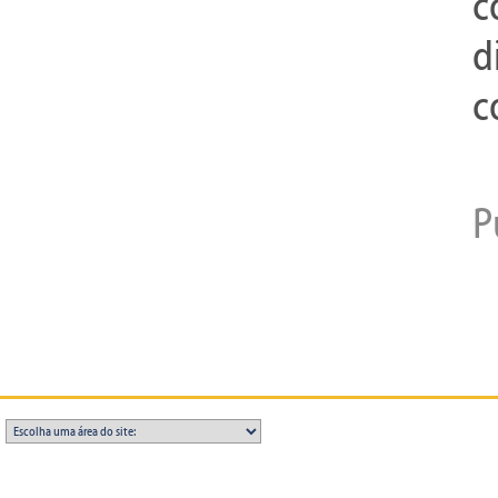
c
d
c
P