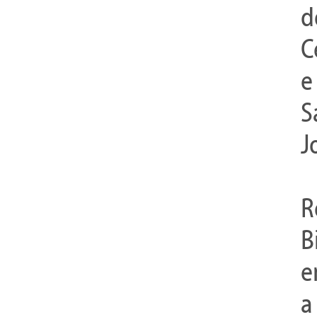
d
C
e
S
J
R
B
e
a