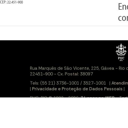
CEP: 22.451-900
En
co