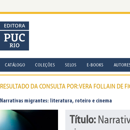
CATÁLOGO
COLEÇÕES
SELOS
E-BOOKS
AUTORE
RESULTADO DA CONSULTA POR: VERA FOLLAIN DE F
Narrativas migrantes: literatura, roteiro e cinema
Título:
Narrativ