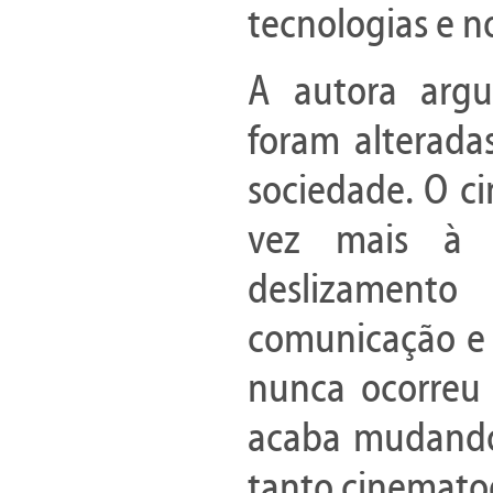
tecnologias e n
A autora argu
foram alterad
sociedade. O c
vez mais à d
deslizament
comunicação e o
nunca ocorreu
acaba mudando
tanto cinematogr