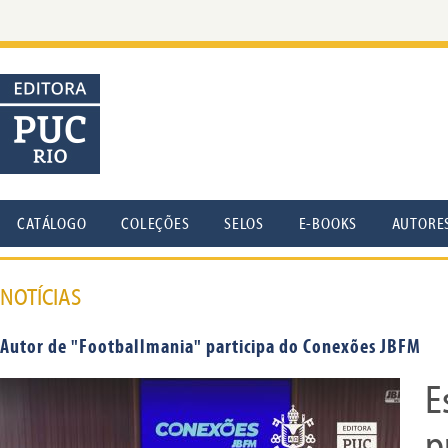
CATÁLOGO
COLEÇÕES
SELOS
E-BOOKS
AUTORE
NOTÍCIAS
Autor de "Footballmania" participa do Conexões JBFM
E
p