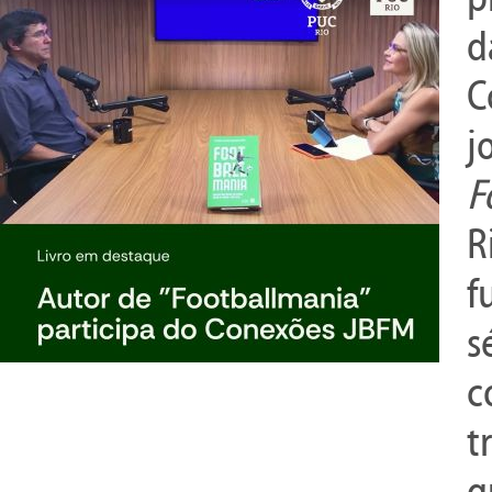
d
C
j
F
R
f
s
c
t
q