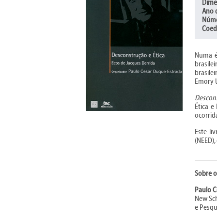
Dime
Ano 
Núme
Coed
Numa ép
brasile
brasile
Emory U
Descons
Ética e
ocorrid
Este li
(NEED),
_____
Sobre o
Paulo C
New Sch
e Pesqu