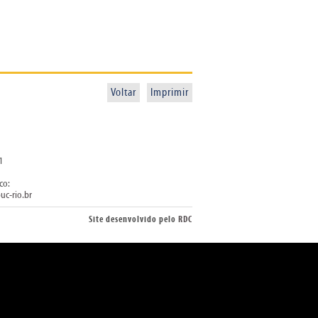
Voltar
Imprimir
1
co:
uc-rio.br
Site desenvolvido pelo
RDC