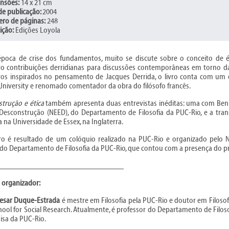
nsões:
14 x 21 cm
de publicação:
2004
ro de páginas:
248
ição:
Edições Loyola
oca de crise dos fundamentos, muito se discute sobre o conceito de ét
iro contribuições derridianas para discussões contemporâneas em torno da
iros inspirados no pensamento de Jacques Derrida, o livro conta com um 
niversity e renomado comentador da obra do filósofo francês.
trução e ética
também apresenta duas entrevistas inéditas: uma com Ben
 Desconstrução (NEED), do Departamento de Filosofia da PUC-Rio, e a tran
a na Universidade de Essex, na Inglaterra.
vro é resultado de um colóquio realizado na PUC-Rio e organizado pelo
 do Departamento de Filosofia da PUC-Rio, que contou com a presença do p
_______________________________
 organizador:
esar Duque-Estrada
é mestre em Filosofia pela PUC-Rio e doutor em Filoso
ool for Social Research. Atualmente, é professor do Departamento de Filo
isa da PUC-Rio.