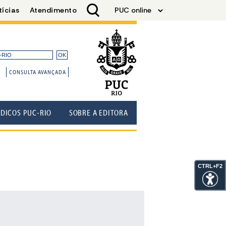
CONSULTA AVANÇADA
ÓDICOS PUC-RIO
SOBRE A EDITORA
CTRL+F2