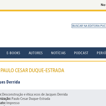
E-BOOKS
AUTORES
NOTÍCIAS
PODCAST
PERI
: PAULO CESAR DUQUE-ESTRADA
ues Derrida
o:
Desconstrução e ética: ecos de Jacques Derrida
nização:
Paulo Cesar Duque-Estrada
ato:
Impresso