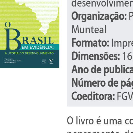
desenvolvime
Organização:
P
Munteal
Formato:
Impr
Dimensões:
16
Ano de public
Número de pág
Coeditora:
FG
O livro é uma c