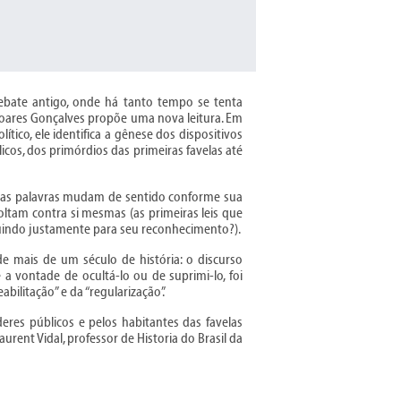
ebate antigo, onde há tanto tempo se tenta
 Soares Gonçalves propõe uma nova leitura. Em
ítico, ele identifica a gênese dos dispositivos
os, dos primórdios das primeiras favelas até
nde as palavras mudam de sentido conforme sua
e voltam contra si mesmas (as primeiras leis que
buindo justamente para seu reconhecimento?).
de mais de um século de história: o discurso
 a vontade de ocultá-lo ou de suprimi-lo, foi
ilitação” e da “regularização”.
res públicos e pelos habitantes das favelas
urent Vidal, professor de Historia do Brasil da