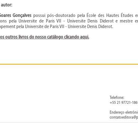
 autor:
Soares Gonçalves
possui pós-doutorado pela École des Hautes Études en 
ations pela Universite de Paris VII - Universite Denis Diderot e mest
pement pela Universite de Paris VII - Universite Denis Diderot.
 os outros livros do nosso catálogo clicando aqui.
Telefone:
+55 21 97721-186
Endereço eletrôni
contatoeditora@p