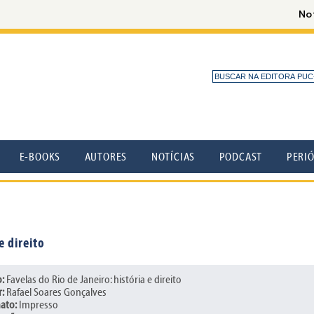
E-BOOKS
AUTORES
NOTÍCIAS
PODCAST
PERI
e direito
o:
Favelas do Rio de Janeiro: história e direito
:
Rafael Soares Gonçalves
ato:
Impresso