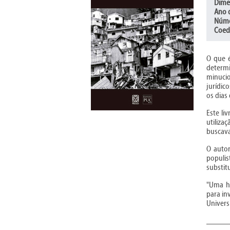
Dime
Ano 
Núme
Coed
O que é
determi
minucio
jurídic
os dias 
Este li
utiliza
buscava
O autor
populis
substit
"Uma hi
para in
Univers
_____