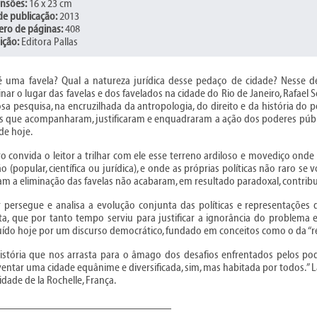
nsões:
16 x 23 cm
de publicação:
2013
ro de páginas:
408
ição:
Editora Pallas
 uma favela? Qual a natureza jurídica desse pedaço de cidade? Nesse d
nar o lugar das favelas e dos favelados na cidade do Rio de Janeiro, Rafael
sa pesquisa, na encruzilhada da antropologia, do direito e da história do pol
os que acompanharam, justificaram e enquadraram a ação dos poderes públic
de hoje.
vro convida o leitor a trilhar com ele esse terreno ardiloso e movediço o
ção (popular, científica ou jurídica), e onde as próprias políticas não raro s
m a eliminação das favelas não acabaram, em resultado paradoxal, contri
 persegue e analisa a evolução conjunta das políticas e representações 
ta, que por tanto tempo serviu para justificar a ignorância do problema e
uído hoje por um discurso democrático, fundado em conceitos como o da “reab
stória que nos arrasta para o âmago dos desafios enfrentados pelos pode
ventar uma cidade equânime e diversificada, sim, mas habitada por todos.” La
idade de la Rochelle, França.
_______________________________