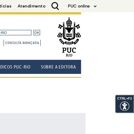
CONSULTA AVANÇADA
ÓDICOS PUC-RIO
SOBRE A EDITORA
CTRL+F2