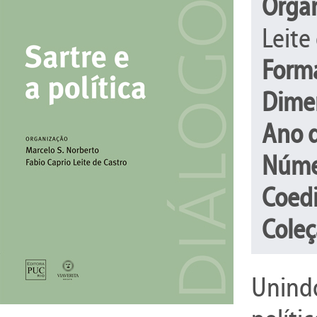
Orga
Leite
Form
Dime
Ano d
Núme
Coedi
Coleç
Unind