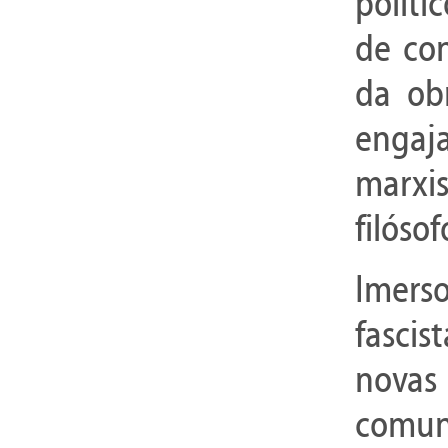
políti
de con
da ob
engaj
marxi
filóso
Imer
fascis
novas
comu