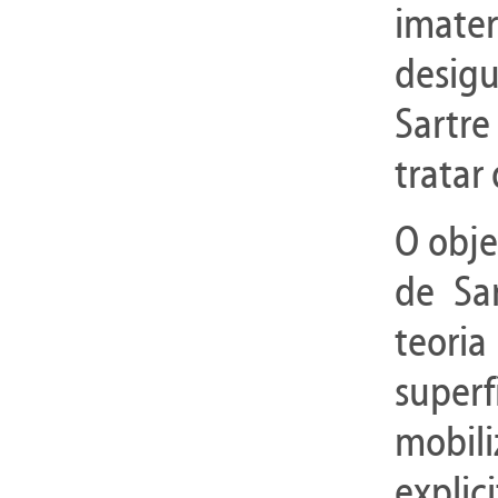
imate
desigu
Sartre
tratar
O obje
de Sa
teori
super
mobil
explic