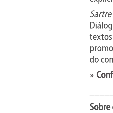
Sartre
Diálo
textos
promo
do co
Conf
»
____
Sobre 