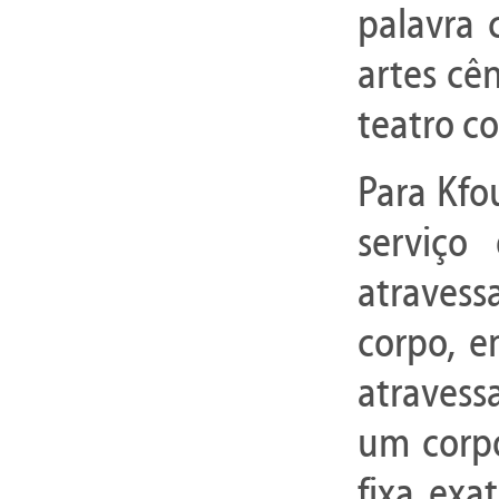
palavra 
artes cê
teatro co
Para Kfo
serviço
atravess
corpo, e
atravess
um corpo
fixa, exat