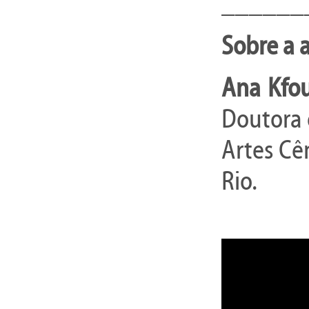
______
Sobre a 
Ana Kfou
Doutora 
Artes Cê
Rio.