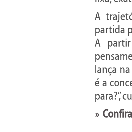
A trajet
partida p
A parti
pensame
lança na
é a conc
para?”, c
Confira
»