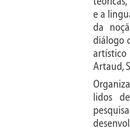
teóricas
e a ling
da noç
diálogo 
artístic
Artaud, 
Organiz
lidos d
pesqui
desenvol