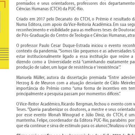
premiados e seus orientadores, professores dos departamento
Ciências Humanas (CTCH) da PUC-Rio.
Criado em 2017 pelo Decanato do CTCH, o Prêmio é resultado da 
Numa Editora, com apoio da Vice-Reitoria Acadêmica. Em sua seg
reconhecimento e visibilidade para as melhores teses de Doutor
de Pós-Graduação do Centro de Teologia e Ciências Humanas, atr
O professor Paulo Cesar Duque-Estrada iniciou o evento rec
contexto da pandemia. “Somos tão pequenos e as adversidades t
estar institucionalmente ligado a essa instituição que reúne a
dizendo como a Universidade está “caminhando exatamente par
produção de saber, um lugar de resistência e ‘reexistência’”.
Manuela Müller, autora da dissertação premiada “Entre adesõe
Herzog & de Meuron com a atuação desviante de Cildo Meireles”
importância do Prêmio como “uma forma de incentivo em temp
principalmente a pesquisa passam por momentos difíceis”.
O Vice-Reitor Acadêmico, Ricardo Bergman, fechou o evento com 
Teses. “Queria parabenizar os doutores, a mestre e seus orienta
por esse evento Monah Winograd e Júlio Diniz, do CTCH, é uma 
mantenha. Felipe, coordenador da Editora PUC-Rio, parabéns por 
que ela continue e sirva de estímulo para os alunos”, finalizou o Vi