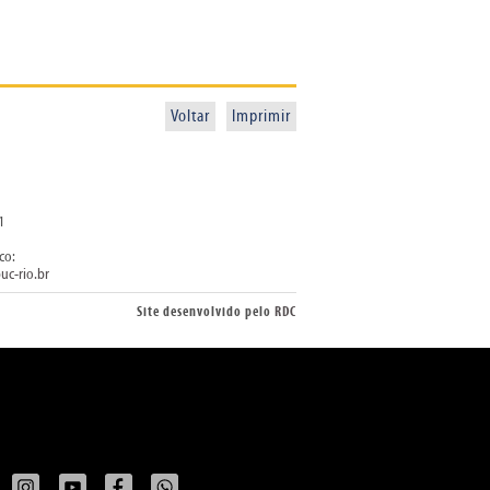
Voltar
Imprimir
1
co:
uc-rio.br
Site desenvolvido pelo
RDC