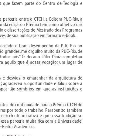
s que fazem parte do Centro de Teologia e
parceria entre o CTCH, a Editora PUC-Rio, a
unda edição, o Prêmio tem como objetivo dar
ado e dissertações de Mestrado dos Programas
avés de sua publicação em formato e-book.
onhecendo o bom desempenho da PUC-Rio no
ão grandes, me orgulho muito da PUC-Rio, de
 todos nós”. O decano Júlio Diniz completou
a aquilo que é nossa vocação: um lugar de
s e desvios: o emaranhar da arquitetura de
, agradeceu a oportunidade e falou sobre a
os tão sombrios em que as instituições e
votos de continuidade para o Prêmio CTCH de
dores por todo o trabalho. Parabenizo também
excelente iniciativa e que essa tradição se
essa parceria muita rica com a Universidade,
ce-Reitor Acadêmico.