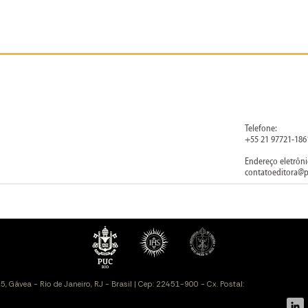
Telefone:
+55 21 97721-186
Endereço eletrôni
contatoeditora@p