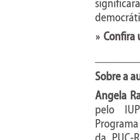
significa
democráti
Confira 
»
_______
Sobre a au
Angela R
pelo IUP
Programa 
da PUC-R