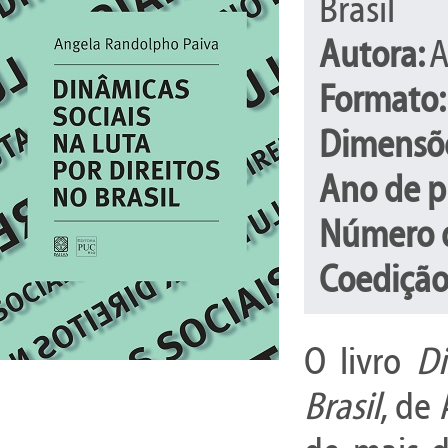
Brasil
Autora:
A
Formato
Dimensõ
Ano de p
Número d
Coedição
O livro
Di
Brasil
, de