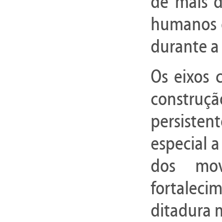
de mais d
humanos e
durante a 
Os eixos 
construçã
persisten
especial a
dos mov
fortaleci
ditadura m