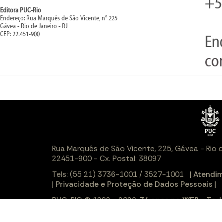
+5
Editora PUC-Rio
Endereço: Rua Marquês de São Vicente, n° 225
Gávea - Rio de Janeiro - RJ
CEP: 22.451-900
En
co