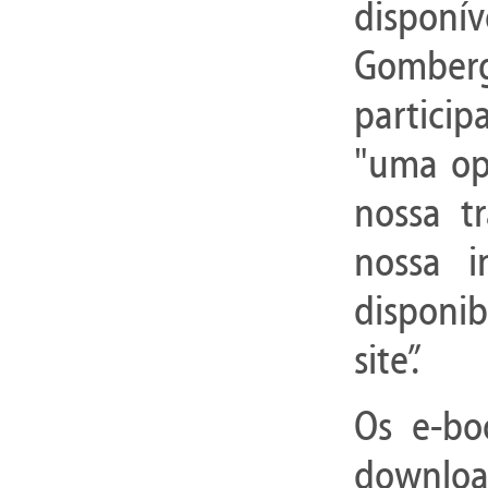
disponív
Gomberg
particip
"uma op
nossa tr
nossa i
disponib
site”.
Os e-bo
downloa