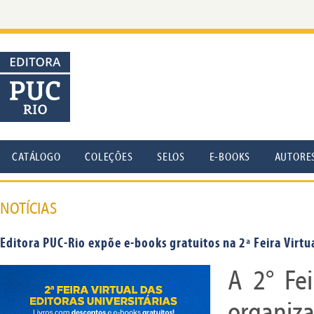
CATÁLOGO
COLEÇÕES
SELOS
E-BOOKS
AUTORE
NOTÍCIAS
Editora PUC-Rio expõe e-books gratuitos na 2ª Feira Virtua
A 2° Fei
organiza