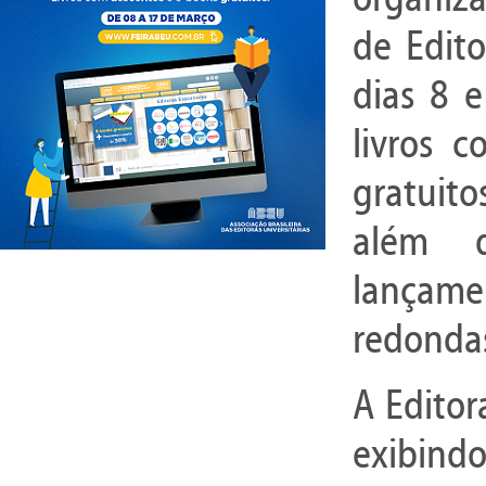
de Edito
dias 8 
livros 
gratuito
além 
lançame
redonda
A Editor
exibind