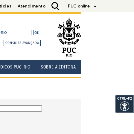
CONSULTA AVANÇADA
ÓDICOS PUC-RIO
SOBRE A EDITORA
CTRL+F2