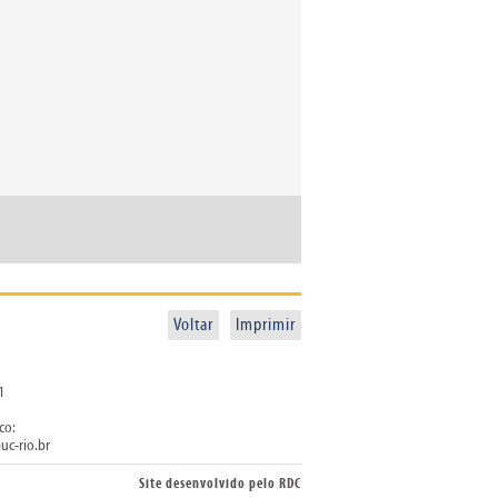
Voltar
Imprimir
1
co:
uc-rio.br
Site desenvolvido pelo
RDC