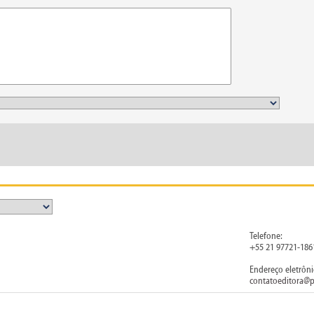
Telefone:
+55 21 97721-186
Endereço eletrôni
contatoeditora@p