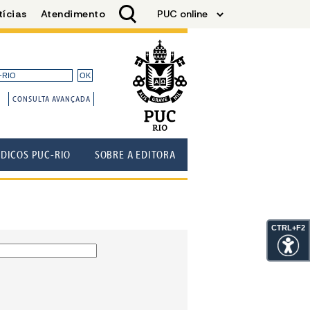
CONSULTA AVANÇADA
ÓDICOS PUC-RIO
SOBRE A EDITORA
CTRL+F2