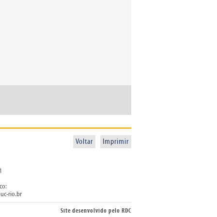
Voltar
Imprimir
1
co:
uc-rio.br
Site desenvolvido pelo
RDC