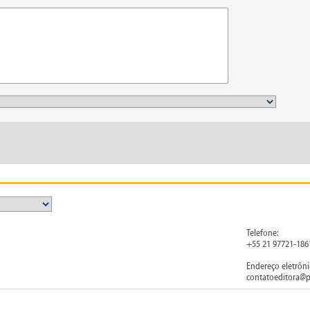
Telefone:
+55 21 97721-186
Endereço eletrôni
contatoeditora@p