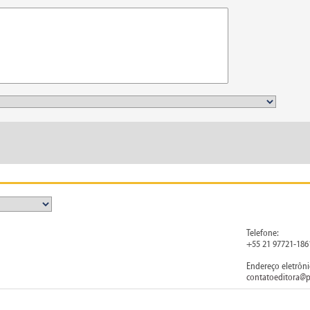
Telefone:
+55 21 97721-186
Endereço eletrôni
contatoeditora@p