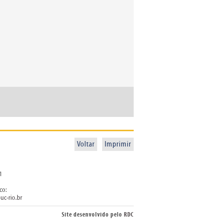
Voltar
Imprimir
1
co:
uc-rio.br
Site desenvolvido pelo
RDC