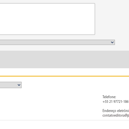
Telefone:
+55 21 97721-186
Endereço eletrôni
contatoeditora@p