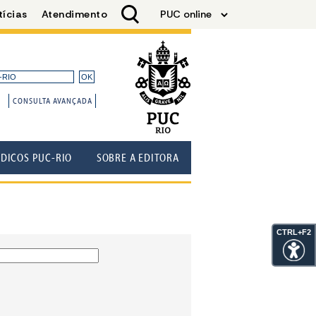
CONSULTA AVANÇADA
ÓDICOS PUC-RIO
SOBRE A EDITORA
CTRL+F2