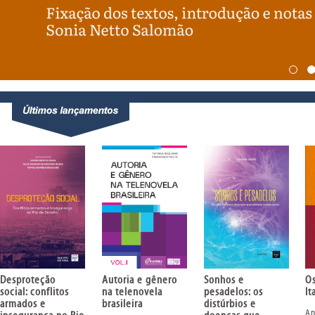
Desproteção
Autoria e gênero
Sonhos e
O
social: conflitos
na telenovela
pesadelos: os
It
armados e
brasileira
distúrbios e
An